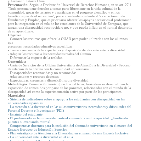
y Fernando Latorre Dena
Presentación:
Según la Declaración Universal de Derechos Humanos, en su art. 27.1
"Toda persona tiene derecho a tomar parte libremente en la vida cultural de la
comunidad, gozar de las artes y a participar en el progreso científico y en los
beneficios que de él se resulten", por ello entendemos desde el Vicerrectorado de
Estudiantes y Empleo, que es prioritario ofrecer los apoyos necesarios al profesorado
para la integración en el aula de los estudiantes de la Universidad de Zaragoza, que
tengan una discapacidad reconocida o no, y que pueda influir en el normal desarrollo
de su aprendizaje.
Objetivo:
- Conocer los recursos que ofrece la OUAD para poder utilizarlos con los alumnos
que
presentan necesidades educativas específicas
- Tomar conciencia de la expectativa y disposición del docente ante la diversidad.
- Adaptar los recursos a las necesidades reales del alumno
- Diferenciar la etiqueta de la realidad.
Contenidos:
- Carta de Servicios de la Oficina Universitaria de Atención a la Diversidad - Proceso
de relación de la oficina con la comunidad universitaria
- Discapacidades reconocidas y no reconocidas
- Adaptaciones y recursos docentes
- Expectativas, creencias y disposición sobre diversidad
Metodología:
Presentación teórico/practica del taller, basándose su desarrollo en la
exposición de contenidos por parte de los ponentes, relacionadas con el mundo de la
discapacidad así como la experimentación activa por parte de los participantes.
Materiales:
-
Sistema de indicadores sobre el apoyo a los estudiantes con discapacidad en las
universidades españolas
-
La atención a la diversidad en las aulas universitarias: necesidades y dificultades del
Personal Docente e Investigador (PDI)
-
Estatuto del estudiante
-
El profesorado en la universidad ante el alumnado con discapacidad: ¿Tendiendo
puentes o levantando muros?
-
Competencias docentes para la inclusión del alumnado universitario en el marco del
Espacio Europeo de Educación Superior.
-
Plan estratégico de Atención a la Diversidad en el marco de una Escuela Inclusiva
-
La universidad ante la diversidad en el aula