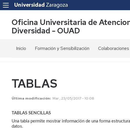
Oficina Universitaria de Atencion
Diversidad - OUAD
Inicio
Formación y Sensibilización
Colaboraciones
¿Qué
Discapacidad
Red
hacemos?
y
SAPDU
N.E.E.
Compromisos
Red
TABLAS
de
Accesibilidad
RUD
calidad
Digital
Coro
Última modificación
Mar , 23/05/2017 - 10:08
Misión
Diversidad
Cantatutti
y
afectivo
Visión
sexual
TABLAS SENCILLAS
Proyecto
ADIM
Una tabla permite mostrar información de una forma estructurad
Servicios
Sensibilización
datos.