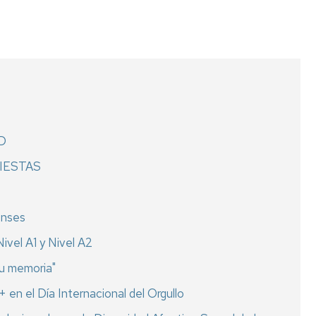
AD
FIESTAS
enses
ivel A1 y Nivel A2
tu memoria"
n el Día Internacional del Orgullo