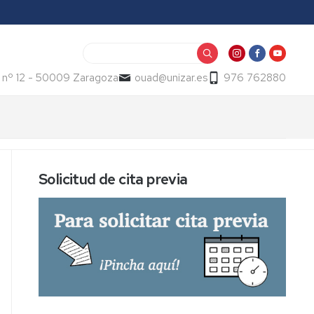
Buscar
 nº 12 - 50009 Zaragoza
ouad@unizar.es
976 762880
Solicitud de cita previa