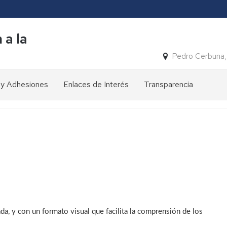
 a la
Pedro Cerbuna,
 y Adhesiones
Enlaces de Interés
Transparencia
Nuestras
cifras
Reconocimientos
Premio
Zangalleta
Publicaciones
y
Premio
Congresos
Solidarios
ONCE
a, y con un formato visual que facilita la comprensión de los