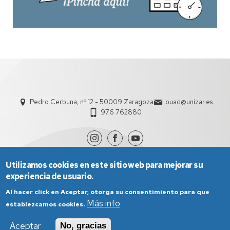
Pedro Cerbuna, nº 12 - 50009 Zaragoza
ouad@unizar.es
976 762880
Utilizamos cookies en este sitio web para mejorar su
experiencia de usuario.
Al hacer click en Aceptar, otorga su consentimiento para que
Más info
establezcamos cookies.
Aviso Legal
Condiciones generales de uso
Aceptar
No, gracias
Política de Privacidad
Política de Cookies