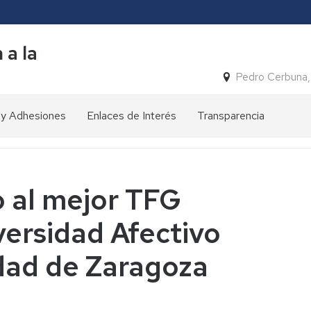
 a la
Pedro Cerbuna,
 y Adhesiones
Enlaces de Interés
Transparencia
Nuestras
cifras
Reconocimientos
Premio
o al mejor TFG
Zangalleta
Publicaciones
versidad Afectivo
y
Premio
Congresos
Solidarios
idad de Zaragoza
ONCE