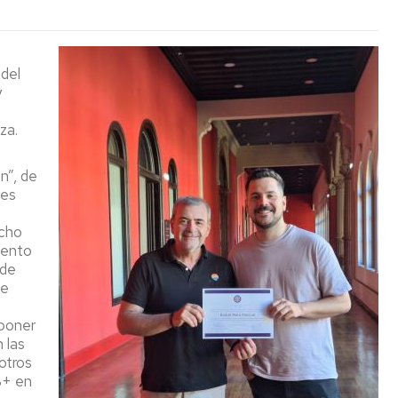
 del
y
za.
n”, de
nes
echo
iento
 de
de
 poner
 las
otros
B+ en