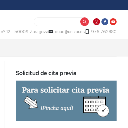
Buscar
 nº 12 - 50009 Zaragoza
ouad@unizar.es
976 762880
Solicitud de cita previa