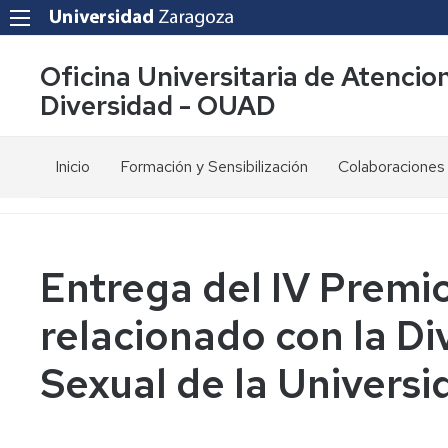
Oficina Universitaria de Atencion
Diversidad - OUAD
Inicio
Formación y Sensibilización
Colaboraciones
¿Qué
Discapacidad
Red
hacemos?
y
SAPDU
N.E.E.
Compromisos
Red
Entrega del IV Premi
de
Accesibilidad
RUD
calidad
Digital
relacionado con la Di
Coro
Misión
Diversidad
Cantatutti
Sexual de la Univers
y
afectivo
Visión
sexual
Proyecto
ADIM
Servicios
Sensibilización