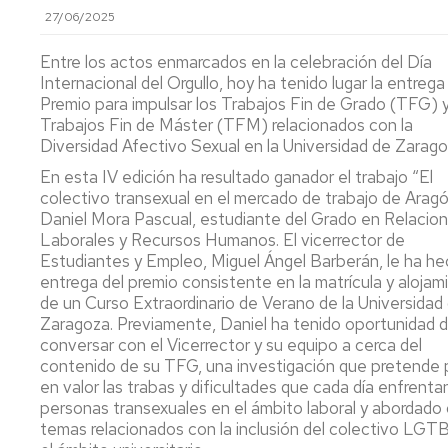
que
27/06/2025
prestamos
Entre los actos enmarcados en la celebración del Día
Internacional del Orgullo, hoy ha tenido lugar la entrega
Premio para impulsar los Trabajos Fin de Grado (TFG) 
Trabajos Fin de Máster (TFM) relacionados con la
Diversidad Afectivo Sexual en la Universidad de Zarago
En esta IV edición ha resultado ganador el trabajo “El
colectivo transexual en el mercado de trabajo de Aragó
Daniel Mora Pascual, estudiante del Grado en Relacio
Laborales y Recursos Humanos. El vicerrector de
Estudiantes y Empleo, Miguel Ángel Barberán, le ha h
entrega del premio consistente en la matrícula y alojam
de un Curso Extraordinario de Verano de la Universidad
Zaragoza. Previamente, Daniel ha tenido oportunidad 
conversar con el Vicerrector y su equipo a cerca del
contenido de su TFG, una investigación que pretende
en valor las trabas y dificultades que cada día enfrentan
personas transexuales en el ámbito laboral y abordado 
temas relacionados con la inclusión del colectivo LGT