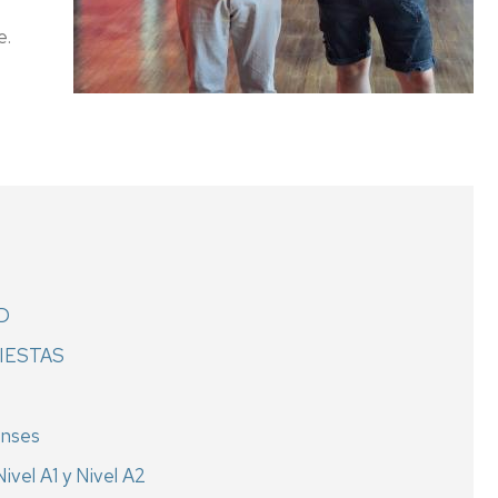
e.
AD
FIESTAS
enses
ivel A1 y Nivel A2