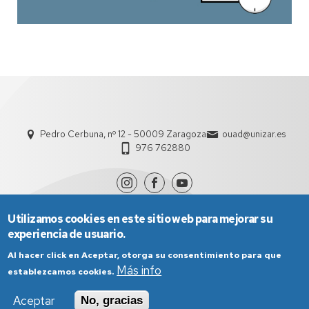
Pedro Cerbuna, nº 12 - 50009 Zaragoza
ouad@unizar.es
976 762880
Utilizamos cookies en este sitio web para mejorar su
experiencia de usuario.
Al hacer click en Aceptar, otorga su consentimiento para que
Más info
establezcamos cookies.
Aviso Legal
Condiciones generales de uso
Aceptar
No, gracias
Política de Privacidad
Política de Cookies