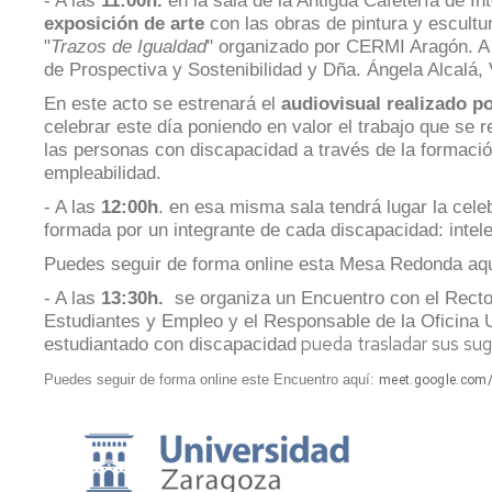
- A las
11:00h.
en la sala de la Antigua Cafetería de In
exposición de arte
con las obras de pintura y escultu
"
Trazos de Igualdad
" organizado por CERMI Aragón. A 
de Prospectiva y Sostenibilidad y Dña. Ángela Alcalá,
En este acto se estrenará el
audiovisual realizado 
celebrar este día poniendo en valor el trabajo que se
las personas con discapacidad a través de la formació
empleabilidad.
- A las
12:00h
. en esa misma sala tendrá lugar la cele
formada por un integrante de cada discapacidad: intelect
Puedes seguir de forma online esta Mesa Redonda aq
- A las
13:30h.
se organiza un Encuentro con el Recto
Estudiantes y Empleo y el Responsable de la Oficina
pueda trasladar sus sug
estudiantado con discapacidad
Puedes seguir de forma online este Encuentro aquí:
meet.google.com/