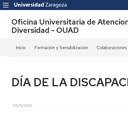
Oficina Universitaria de Atencion
Diversidad - OUAD
Inicio
Formación y Sensibilización
Colaboraciones
¿Qué
Discapacidad
Red
hacemos?
y
SAPDU
N.E.E.
Compromisos
Red
DÍA DE LA DISCAPAC
de
Accesibilidad
RUD
calidad
Digital
Coro
Misión
Diversidad
Cantatutti
02/12/2021
y
afectivo
Visión
sexual
Proyecto
ADIM
Servicios
Sensibilización