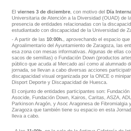
que
prestamos
El
viernes 3 de diciembre
, con motivo del
Día Intern
Universitaria de Atención a la Diversidad (OUAD) de l
presencia de entidades relacionadas con la discapacid
estudiantado con discapacidad de la Universidad de Z
- A partir de las
10:00h.
, aprovechando el espacio que
Agroalimentario del Ayuntamiento de Zaragoza
,
las en
esa zona con mesas informativas. Algunas de ellas c
sacos de semillas) o Fundación Down (productos artes
público que acuda al Mercado así como al alumnado de
jornada, se llevan a cabo diversas acciones particip
discapacidad visual organizada por la ONCE o minipart
Disport Deporte y Discapacidad de Huesca.
El conjunto de entidades participantes son: Fundació
Asocide, Fundación Down, Kairos, Caritas, ASZA, AD
Parkinson Aragón, y Asoc Aragonesa de Fibromialgia 
Zaragoza que también tiene su espacio en esta Jornad
lleva a cabo.