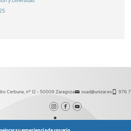
ión y Diversidad
25
ro Cerbuna, nº 12 - 50009 Zaragoza
ouad@unizar.es
976 
mejorar su experiencia de usuario.