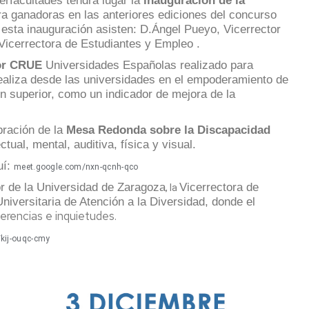
terfacultades tendrá lugar la
inauguración de la
ra ganadoras en las anteriores ediciones del concurso
esta inauguración asisten: D.Ángel Pueyo, Vicerrector
 Vicerrectora de Estudiantes y Empleo .
por CRUE
Universidades Españolas realizado para
 realiza desde las universidades en el empoderamiento de
n superior, como un indicador de mejora de la
bración de la
Mesa Redonda sobre la Discapacidad
ual, mental, auditiva, física y visual.
uí:
meet.google.com/nxn-qcnh-qco
r de la Universidad de Zaragoza
Vicerrectora de
, la
Universitaria de Atención a la Diversidad,
donde el
erencias e inquietudes.
kij-ouqc-cmy