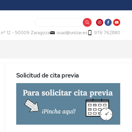
Buscar
 nº 12 - 50009 Zaragoza
ouad@unizar.es
976 762880
Solicitud de cita previa