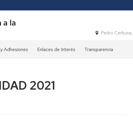
 a la
Pedro Cerbuna,
 y Adhesiones
Enlaces de Interés
Transparencia
Nuestras
cifras
Reconocimientos
Premio
IDAD 2021
Zangalleta
Publicaciones
y
Premio
Congresos
Solidarios
ONCE