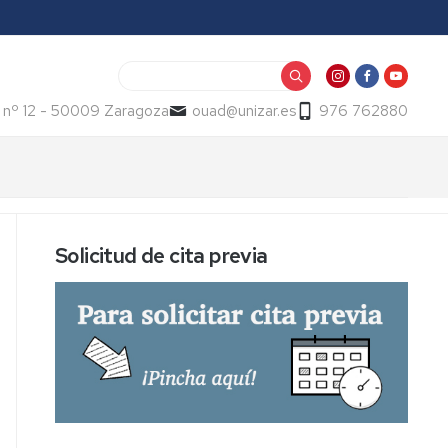
Buscar
 nº 12 - 50009 Zaragoza
ouad@unizar.es
976 762880
Solicitud de cita previa