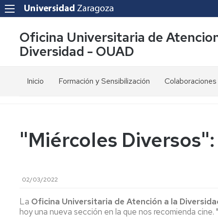
Oficina Universitaria de Atencion
Diversidad - OUAD
Inicio
Formación y Sensibilización
Colaboraciones
¿Qué
Discapacidad
Red
hacemos?
y
SAPDU
N.E.E.
Compromisos
Red
"Miércoles Diversos"
de
Accesibilidad
RUD
calidad
Digital
Coro
Misión
Diversidad
Cantatutti
02/03/2022
y
afectivo
Visión
sexual
Proyecto
ADIM
La
Oficina Universitaria de Atención a la Diversida
Servicios
Sensibilización
hoy una nueva sección en la que nos recomienda cine.