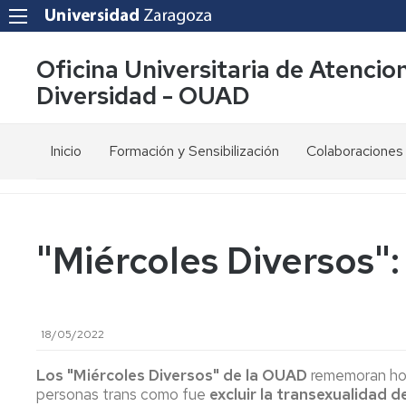
Oficina Universitaria de Atencion
Diversidad - OUAD
Inicio
Formación y Sensibilización
Colaboraciones
¿Qué
Discapacidad
Red
hacemos?
y
SAPDU
N.E.E.
Compromisos
Red
"Miércoles Diversos":
de
Accesibilidad
RUD
calidad
Digital
Coro
Misión
Diversidad
Cantatutti
18/05/2022
y
afectivo
Visión
sexual
Proyecto
ADIM
Los "Miércoles Diversos" de la OUAD
rememoran hoy
Servicios
Sensibilización
personas trans como fue
excluir la transexualidad d