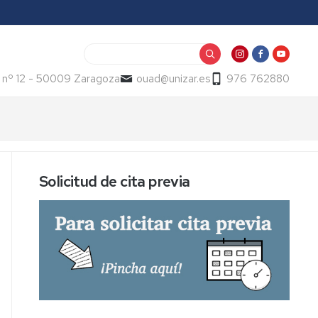
Buscar
 nº 12 - 50009 Zaragoza
ouad@unizar.es
976 762880
Solicitud de cita previa