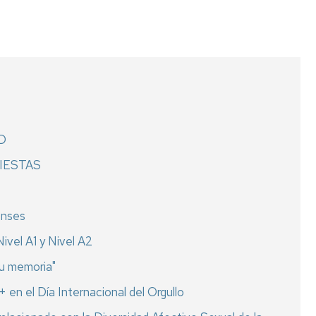
AD
FIESTAS
enses
ivel A1 y Nivel A2
tu memoria"
n el Día Internacional del Orgullo