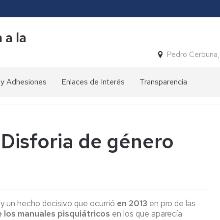
 a la
Pedro Cerbuna,
 y Adhesiones
Enlaces de Interés
Transparencia
Nuestras
cifras
Reconocimientos
Premio
 Disforia de género
Zangalleta
Publicaciones
y
Premio
Congresos
Solidarios
ONCE
 un hecho decisivo que ocurrió
en 2013
en pro de las
e los manuales pisquiátricos
en los que aparecía